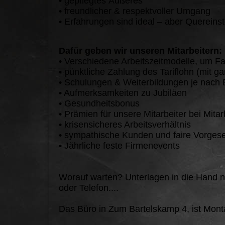
• gepflegtes Äußeres
• freundlicher & respektvoller Umgang
• Erfahrungen sind ideal – aber Quereins
Dafür geben wir unseren Mitarbeitern:
• Verschiedene Arbeitszeitmodelle, um Fam
• pünktliche Zahlung des Tariflohn (mit ga
• Schulungen & Weiterbildungen je nach 
• Aufmerksamkeiten zu Jubiläen
• Gesundheitsbonus
• Prämien für unsere Mitarbeiter bei Mit
• krisensicheres Arbeitsverhältnis
• sympathische Kunden und faire Vorgese
• Jährliche feste Firmenevents
Worauf warten? Unterlagen in die Hand n
oder Telefon....
Das Büro in Zum Bartelskamp 4, ist Monta