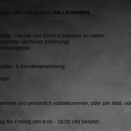
teiger sind uns ebenso
WILLKOMMEN
ilie, Freizeit und Beruf in Balance zu halten.
rantierter jährlicher Erhöhung)
Einsatzgebiet
arbeiter- & Kundenanwerbung
tzte
ehmen und persönlich vorbeikommen, oder per Mail, ode
g bis Freitag von 8:00 - 16:00 Uhr besetzt.