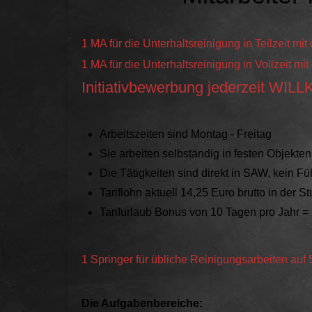
1 MA für die Unterhaltsreinigung in Teilzeit mit
1 MA für die Unterhaltsreinigung in Vollzeit 
Initiativbewerbung jederzeit
WILL
Arbeitszeiten sind Montag - Freitag
Sie arbeiten selbständig in festen Objekten
Die Tätigkeiten sind direkt in SAW, kein F
Tariflohn aktuell 14,25 Euro brutto in der S
Tarifurlaub Bonus von 10 Tagen pro Jahr =
1 Springer für übliche Reinigungsarbeiten auf
Die Aufgabenbereiche: