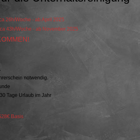
 ca 26
h/
Woche - ab April 2025
mit ca 43h/Woche - ab November 2025
KOMMEN!
.
ührerschein notwendig.
tunde
 30 Tage Urlaub im Jahr
 528€ Basis