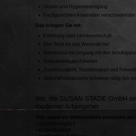
Grund- und Hygienereinigung
Fachgerechtes Anwenden verschiedenster Ar
Das bringen Sie mit:
Erfahrung oder Lernbereitschaft
Den Blick für das Wesentliche!
Kenntnisse im Umgang mit den berufstypi
Selbstständiges Arbeiten
Zuverlässigkeit, Teamfähigkeit und Freundl
Gesundheitsausweis teilweise nötig (wir k
Wir, die SUSAN STADE GmbH sind 
moderner Arbeitgeber.
Von unseren Mitarbeitern erwarten wir
• Zuverlässigkeit
• Gründlichkeit