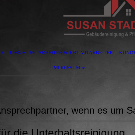
ES
JOBS
MITARBEITER WIRBT MITARBEITER
KUND
IMPRESSUM
 Ansprechpartner, wenn es um S
für die Unterhaltsreinigung